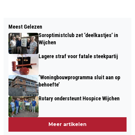
Vorig artikel
Volgend artikel
EXPOSITIE MET WERK PETER
Meest Gelezen
DE BLAUWKOPPEN VIEREN
BERGENHENEGOUWEN
Soroptimistclub zet ‘deelkastjes’ in
CARNAVAL+
Wijchen
Lagere straf voor fatale steekpartij
‘Woningbouwprogramma sluit aan op
behoefte’
Rotary ondersteunt Hospice Wijchen
Meer artikelen