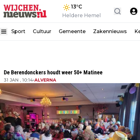
13
°C
Heldere Hemel
Sport
Cultuur
Gemeente
Zakennieuws
K
De Berendonckers houdt weer 50+ Matinee
31 JAN , 10:14
•
ALVERNA