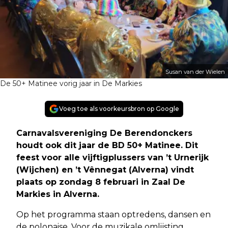
Susan van der Wielen
De 50+ Matinee vorig jaar in De Markies
Voeg toe als voorkeursbron op Google
Carnavalsvereniging De Berendonckers
houdt ook dit jaar de BD 50+ Matinee. Dit
feest voor alle vijftigplussers van ’t Urnerijk
(Wijchen) en ’t Vênnegat (Alverna) vindt
plaats op zondag 8 februari in Zaal De
Markies in Alverna.
Op het programma staan optredens, dansen en
de polonaise. Voor de muzikale omlijsting