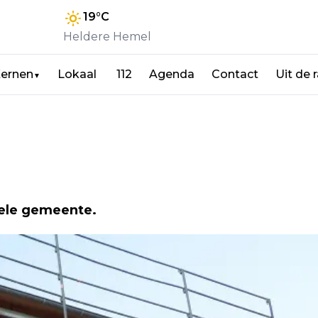
19
°C
Heldere Hemel
ernen
Lokaal
112
Agenda
Contact
Uit de 
▼
hele gemeente.