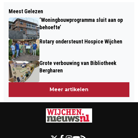
Volgend artikel
ZEVEN SPOORWEGOVERGANGEN
Meest Gelezen
KO VOOR DANSERES VÉRINE
VANDAAG GESLOTEN
‘Woningbouwprogramma sluit aan op
BOUWMAN
behoefte’
Rotary ondersteunt Hospice Wijchen
Grote verbouwing van Bibliotheek
Bergharen
Meer artikelen