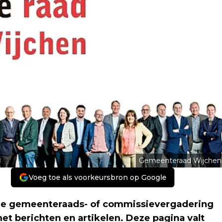
Gemeenteraad Wijchen
Voeg toe als voorkeursbron op Google
dere gemeenteraads- of commissievergadering
t berichten en artikelen. Deze pagina valt