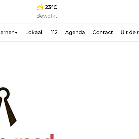
23
°C
Bewolkt
ernen
Lokaal
112
Agenda
Contact
Uit de 
▼