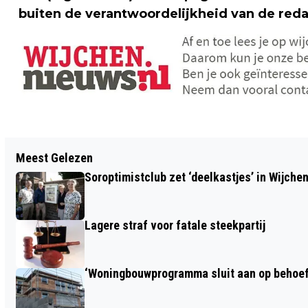
buiten de verantwoordelijkheid van de reda
Vorig artikel
Meest Gelezen
EERSTE STAP EN MHC WIJCHEN
Soroptimistclub zet ‘deelkastjes’ in Wijche
STARTEN SPORT-BSO
Lagere straf voor fatale steekpartij
‘Woningbouwprogramma sluit aan op behoef