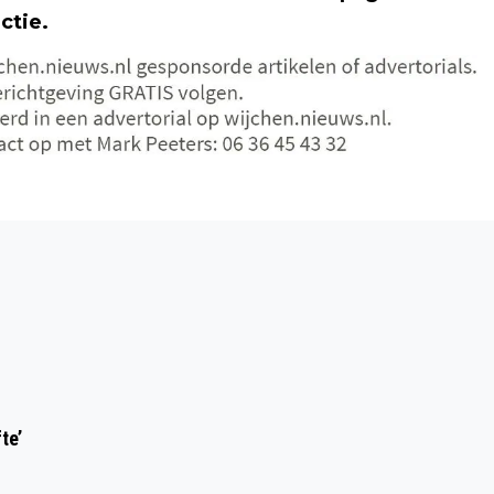
ctie.
Volgend artikel
HITTE DEERT VRIJWILLIGERS
n
REPAIRCAFÉWIJCHEN NIET
te’