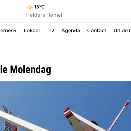
15
°C
Heldere Hemel
ernen
Lokaal
112
Agenda
Contact
Uit de 
▼
ale Molendag