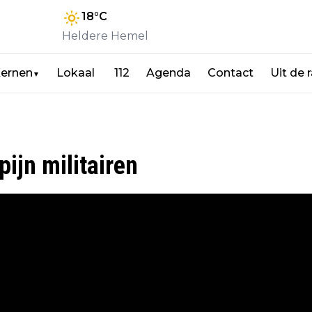
18
°C
Heldere Hemel
ernen
Lokaal
112
Agenda
Contact
Uit de 
▼
ijn militairen