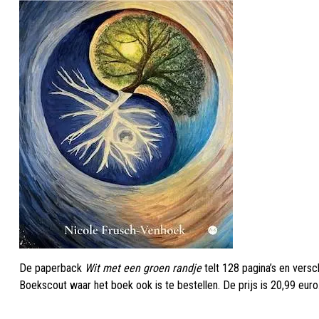
De paperback
Wit met een groen randje
telt 128 pagina’s en vers
Boekscout waar het boek ook is te
bestellen
. De prijs is 20,99 e
_____________________________________