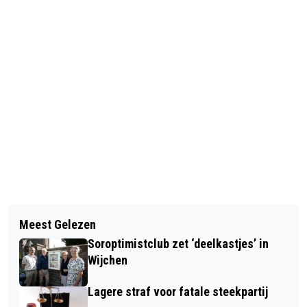
Vorig artikel
Volgend artikel
BRITS BEDRIJF NEEMT FULFILMENT.NL
Meest Gelezen
VIERDE PLAATS VOOR BV
OVER
Soroptimistclub zet ‘deelkastjes’ in
VRIENDENKRING
Wijchen
Lagere straf voor fatale steekpartij