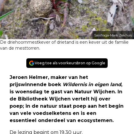
Saxifraga-Mark Zekhuis
De driehoornmestkever of drietand is een kever uit de familie
van de mesttorren.
Voeg toe als voorkeursbron op Google
Jeroen Helmer, maker van het
prijswinnende boek
Wildernis in eigen land
,
is woensdag te gast van Natuur Wijchen. In
de Bibliotheek Wijchen vertelt hij over
poep; in de natuur staat poep aan het begin
van vele voedselketens en is een
essentieel onderdeel van ecosystemen.
De lezing begint om 19.30 uur.