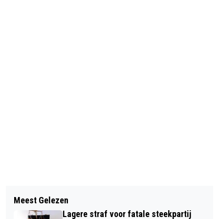
Vorig artikel
Volgend artikel
INGEZONDEN | ENERGIECAFÉ VOOR
Meest Gelezen
TRIVOS-VROUWEN PAKKEN WINST IN
ONDERNEMERS
Lagere straf voor fatale steekpartij