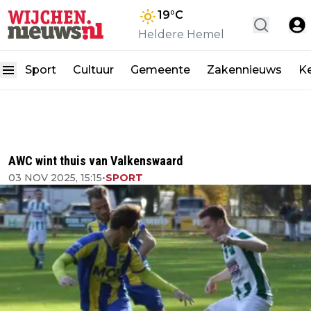
19
°C
Heldere Hemel
Sport
Cultuur
Gemeente
Zakennieuws
K
AWC wint thuis van Valkenswaard
03 NOV 2025, 15:15
•
SPORT