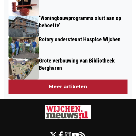
HUIZEN
‘Woningbouwprogramma sluit aan op
behoefte’
Rotary ondersteunt Hospice Wijchen
Grote verbouwing van Bibliotheek
Bergharen
Meer artikelen