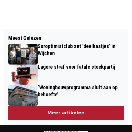
Vorig artikel
Volgend artikel
HANS JANSSEN MAKELAARS OP HET
Meest Gelezen
AWC VERLIEST THUIS NIPT VAN
WOONEVENT
Soroptimistclub zet ‘deelkastjes’ in
KOPLOPER EVV
Wijchen
Lagere straf voor fatale steekpartij
‘Woningbouwprogramma sluit aan op
behoefte’
Meer artikelen