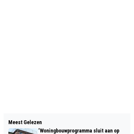
Vorig artikel
Volgend artikel
NIEUWJAARS-ROMMELMARKT GAAT
Meest Gelezen
ZILVEREN DRAAGSPELD VOOR ERNIE
NIET DOOR
‘Woningbouwprogramma sluit aan op