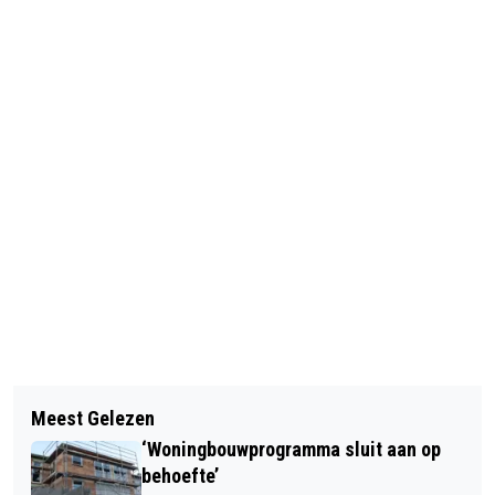
Vorig artikel
Volgend artikel
NIEUW WOONWAGENBELEID: 20
Meest Gelezen
'LUISTER NAAR ELKAAR, WEES LIEF
EXTRA STANDPLAATSEN
‘Woningbouwprogramma sluit aan op
VOOR ELKAAR'
behoefte’