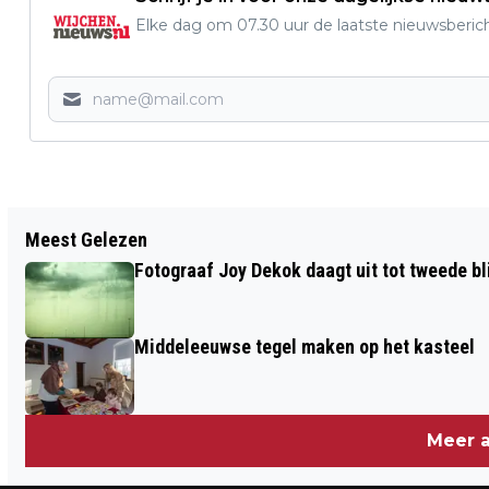
Elke dag om 07.30 uur de laatste nieuwsberich
Vorig artikel
Meest Gelezen
DE KLOK BEGINT VANNACHT AAN DE
Fotograaf Joy Dekok daagt uit tot tweede bl
WINTER
Middeleeuwse tegel maken op het kasteel
Meer a