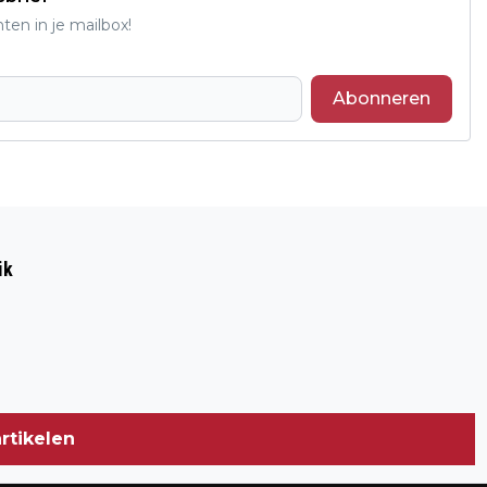
ten in je mailbox!
Abonneren
Volgend artikel
AWC WINT NU OOK IN COMPETITIE VAN
ik
JULIANA’31
rtikelen