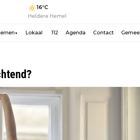
16
°C
Heldere Hemel
ernen
Lokaal
112
Agenda
Contact
Gemeen
▼
chtend?