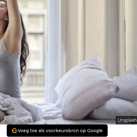
Unsplash
Voeg toe als voorkeursbron op Google