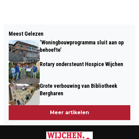
Vorig artikel
Volgend artikel
ORGANISATIES KRIJGEN CHEQUE VAN
Meest Gelezen
RONDLEIDING OVER GEZONDHEID EN
RABOBANK
‘Woningbouwprogramma sluit aan op
HYGIËNE
behoefte’
Rotary ondersteunt Hospice Wijchen
Grote verbouwing van Bibliotheek
Bergharen
Meer artikelen