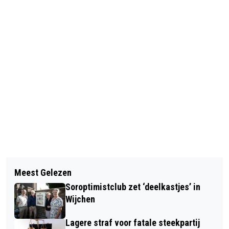
Vorig artikel
Volgend artikel
GESPONSORD | SPATADEREN
Meest Gelezen
ONTWERP SPEELBOS IN WIJCHEN-
BEHANDELEN IN WIJCHEN – SNEL,
Soroptimistclub zet ‘deelkastjes’ in
NOORD IS KLAAR
EFFECTIEF EN ZONDER OPERATIE
Wijchen
Lagere straf voor fatale steekpartij